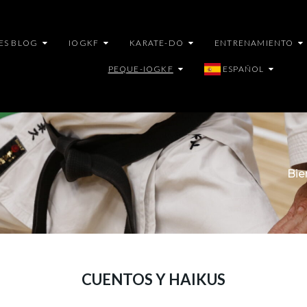
ES BLOG
IOGKF
KARATE-DO
ENTRENAMIENTO
PEQUE-IOGKF
ESPAÑOL
Bie
CUENTOS Y HAIKUS