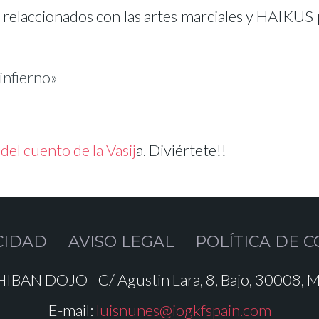
laccionados con las artes marciales y HAIKUS par
 infierno»
del cuento de la Vasij
a. Diviértete!!
CIDAD
AVISO LEGAL
POLÍTICA DE C
IBAN DOJO - C/ Agustin Lara, 8, Bajo, 30008, M
E-mail:
luisnunes@iogkfspain.com