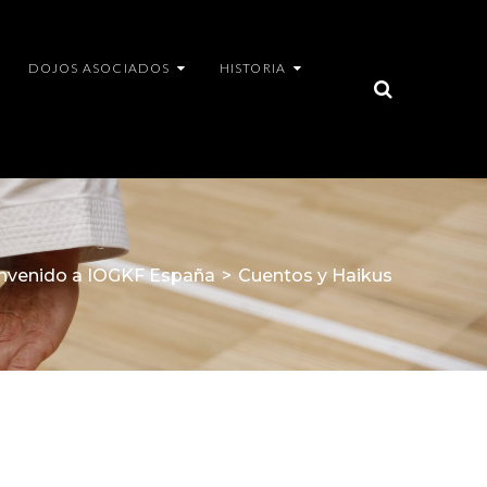
DOJOS ASOCIADOS
HISTORIA
nvenido a IOGKF España
>
Cuentos y Haikus