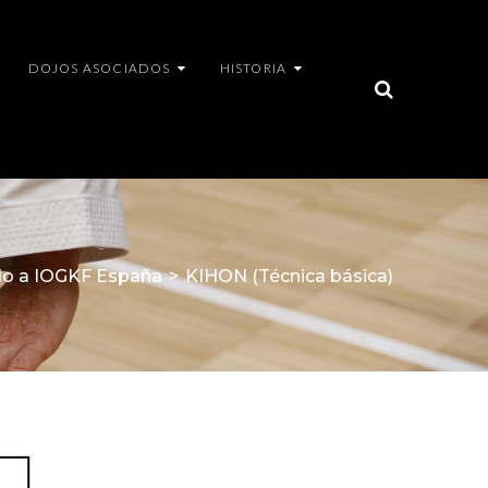
DOJOS ASOCIADOS
HISTORIA
do a IOGKF España
>
KIHON (Técnica básica)