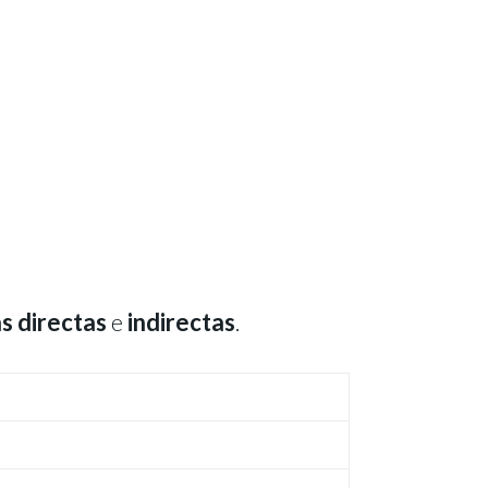
as directas
e
indirectas
.