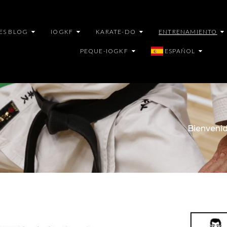
ES BLOG
IOGKF
KARATE-DO
ENTRENAMIENTO
PEQUE-IOGKF
ESPAÑOL
Bienveni