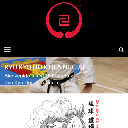
RYU KYU DOJO (LA NUCIA)
Bienvenido a IOGKF España
>
Ryu Kyu Dojo (La Nucia)