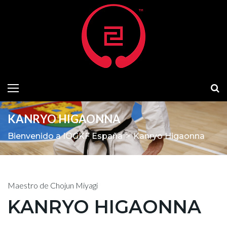
KANRYO HIGAONNA
Bienvenido a IOGKF España
>
Kanryo Higaonna
Maestro de Chojun Miyagi
KANRYO HIGAONNA