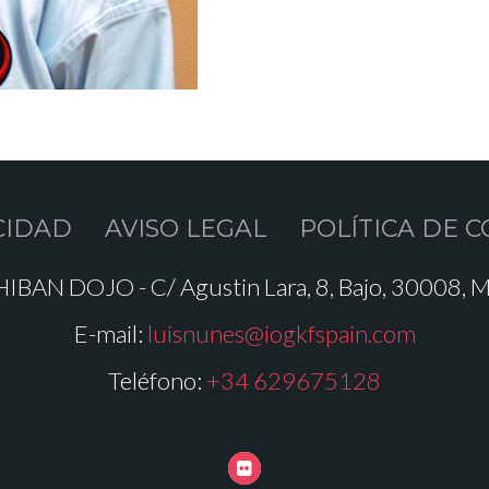
CIDAD
AVISO LEGAL
POLÍTICA DE C
IBAN DOJO - C/ Agustin Lara, 8, Bajo, 30008, M
E-mail:
luisnunes@iogkfspain.com
Teléfono:
+34 629675128