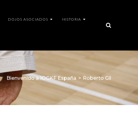
DOJOS ASOCIADOS
HISTORIA
Bienvenido a IOGKF España
>
Roberto Gil