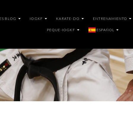
ES BLOG
IOGKF
KARATE-DO
ENTRENAMIENTO
PEQUE-IOGKF
ESPAÑOL