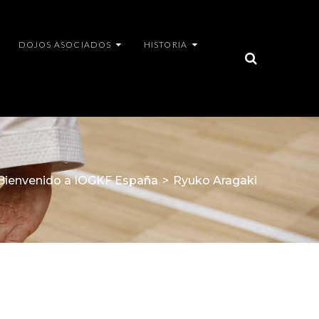
DOJOS ASOCIADOS
HISTORIA
Bienvenido a IOGKF España
>
Ryuko Aragaki