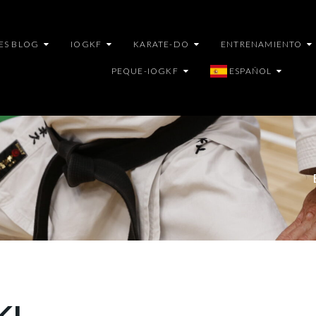
ES BLOG
IOGKF
KARATE-DO
ENTRENAMIENTO
PEQUE-IOGKF
ESPAÑOL