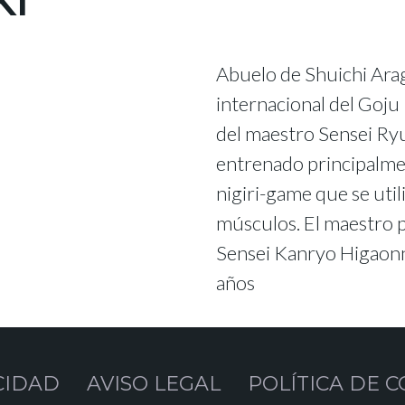
KI
Abuelo de Shuichi Araga
internacional del Goju
del maestro Sensei Ryu
entrenado principalmen
nigiri-game que se util
músculos. El maestro p
Sensei Kanryo Higaonn
años
CIDAD
AVISO LEGAL
POLÍTICA DE C