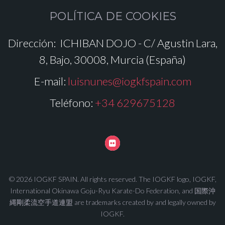
POLÍTICA DE COOKIES
Dirección:
ICHIBAN DOJO - C/ Agustin Lara,
8, Bajo, 30008, Murcia (España)
E-mail:
luisnunes@iogkfspain.com
Teléfono:
+34 629675128
© 2026 IOGKF SPAIN. All rights reserved. The IOGKF logo, IOGKF,
International Okinawa Goju-Ryu Karate-Do Federation, and 国際沖
縄剛柔流空手道連盟 are trademarks created by and legally owned by
IOGKF.