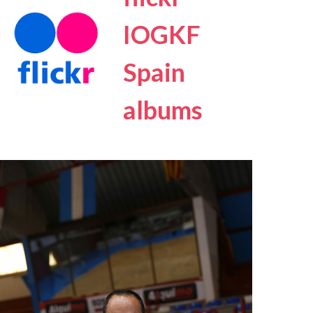
IOGKF
Spain
albums