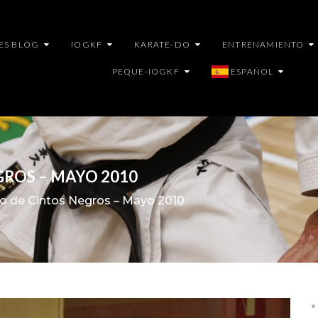
ES BLOG
IOGKF
KARATE-DO
ENTRENAMIENTO
PEQUE-IOGKF
ESPAÑOL
ROS – MAYO 2010
o de Cintos Negros – Mayo 2010