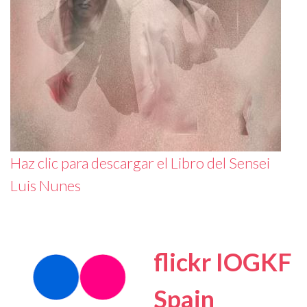
Haz clic para descargar el Libro del Sensei
Luis Nunes
flickr IOGKF
Spain