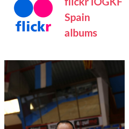
flickr IOGKF
Spain
albums