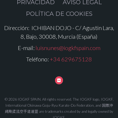
PRIVACIDAD
AVISO LEGAL
POLÍTICA DE COOKIES
Dirección:
ICHIBAN DOJO - C/ Agustin Lara,
8, Bajo, 30008, Murcia (España)
E-mail:
luisnunes@iogkfspain.com
Teléfono:
+34 629675128
© 2026 IOGKF SPAIN. All rights reserved. The IOGKF logo, IOGKF,
International Okinawa Goju-Ryu Karate-Do Federation, and 国際沖
縄剛柔流空手道連盟 are trademarks created by and legally owned by
IOGKF.