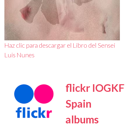
Haz clic para descargar el Libro del Sensei
Luis Nunes
flickr IOGKF
Spain
albums