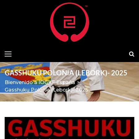
GASSHUKU POLONIA (LEBORK)- 2025
Bienvenido a IOGKF España
>
Gasshuku Polonia (Lebork)- 2025