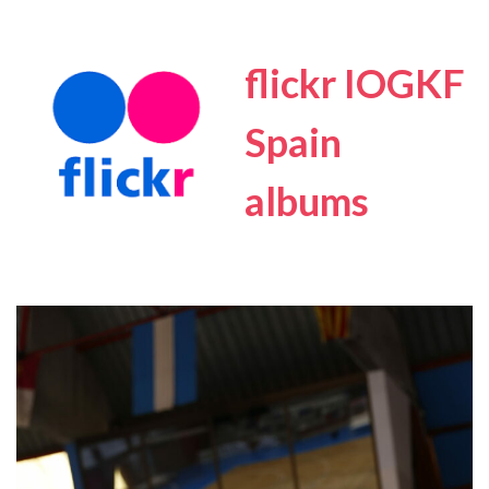
flickr IOGKF
Spain
albums