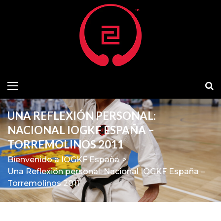
UNA REFLEXIÓN PERSONAL:
NACIONAL IOGKF ESPAÑA –
TORREMOLINOS 2011
Bienvenido a IOGKF España
>
Una Reflexión personal: Nacional IOGKF España –
Torremolinos 2011