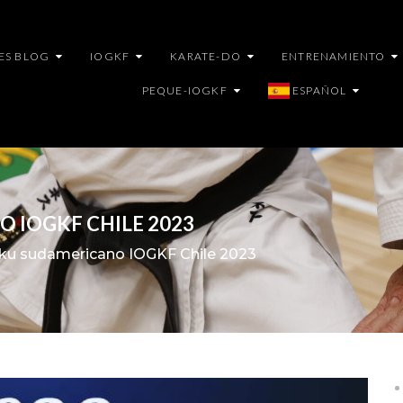
ES BLOG
IOGKF
KARATE-DO
ENTRENAMIENTO
PEQUE-IOGKF
ESPAÑOL
 IOGKF CHILE 2023
ku sudamericano IOGKF Chile 2023