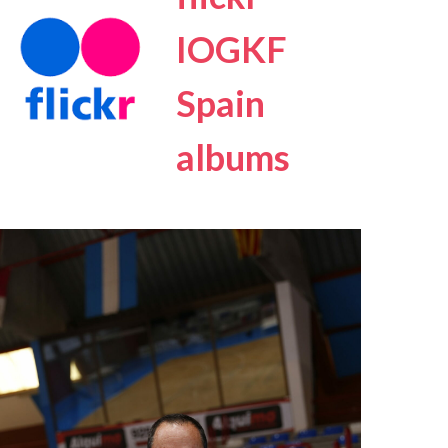
IOGKF
Spain
albums