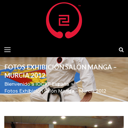
FOTOS EXHIBICIÓN SALÓN MANGA –
MURCIA 2012
Bienvenido a IOGKF España
>
Fotos Exhibición Salón Manga – Murcia 2012