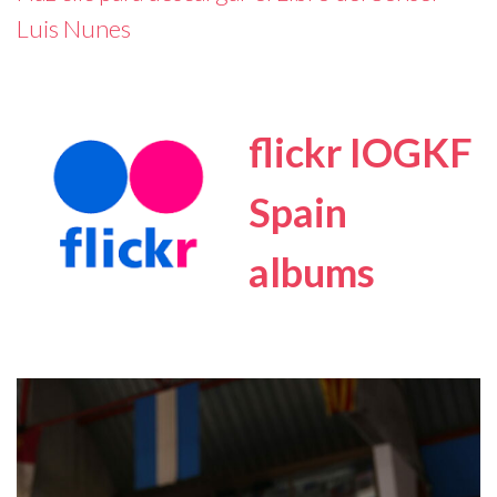
Luis Nunes
flickr IOGKF
Spain
albums