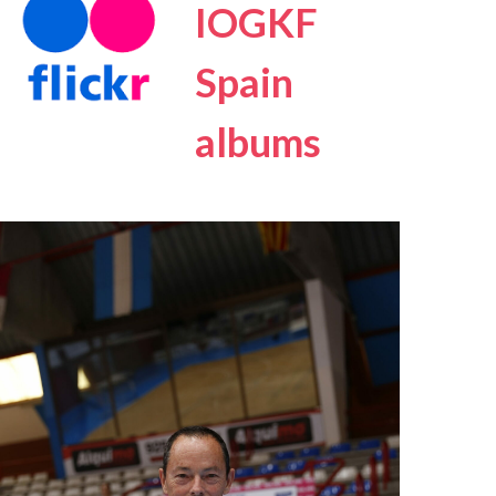
IOGKF
Spain
albums