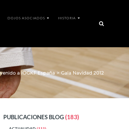
DOJOS ASOCIADOS
HISTORIA
nvenido a IOGKF España
>
Gala Navidad 2012
PUBLICACIONES BLOG
(183)
ACTUALIDAD
(111)