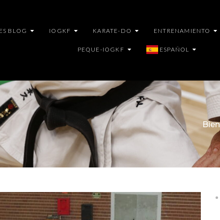
ES BLOG
IOGKF
KARATE-DO
ENTRENAMIENTO
PEQUE-IOGKF
ESPAÑOL
Bie